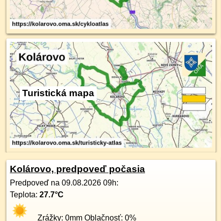
Turistická mapa
Kolárovo, predpoveď počasia
Predpoveď na
09.08.2026 09h
:
Teplota:
27.7
°C
Zrážky:
0
mm Oblačnosť:
0
%