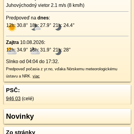
Juhovýchodný
vietor
2.1
m/s (
8
km/h)
Predpoveď na
dnes
:
12h: 30.8°
18h: 27.9°
21h: 24.4°
Zajtra
10.08.2026
:
12h: 34.9°
18h: 31.9°
21h: 28°
Slnko od
04:04
do
17:32
.
Predpoveď počasia z yr.no, vďaka Nórskemu meteorologickému
ústavu a NRK.
viac
PSČ:
946 03
(celé)
Novinky
Zo stránky