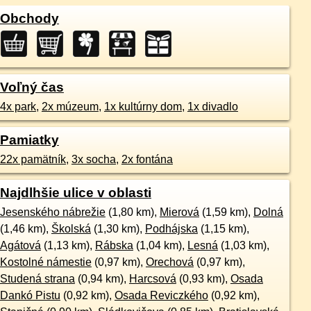
Obchody
Voľný čas
4x park
,
2x múzeum
,
1x kultúrny dom
,
1x divadlo
Pamiatky
22x pamätník
,
3x socha
,
2x fontána
Najdlhšie ulice v oblasti
Jesenského nábrežie
(1,80 km),
Mierová
(1,59 km),
Dolná
(1,46 km),
Školská
(1,30 km),
Podhájska
(1,15 km),
Agátová
(1,13 km),
Rábska
(1,04 km),
Lesná
(1,03 km),
Kostolné námestie
(0,97 km),
Orechová
(0,97 km),
Studená strana
(0,94 km),
Harcsová
(0,93 km),
Osada
Dankó Pistu
(0,92 km),
Osada Reviczkého
(0,92 km),