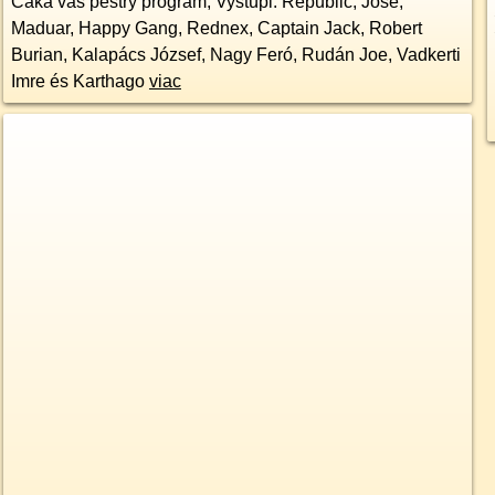
Čaká vás pestrý program, Vystúpi: Republic, José,
Maduar, Happy Gang, Rednex, Captain Jack, Robert
Burian, Kalapács József, Nagy Feró, Rudán Joe, Vadkerti
Imre és Karthago
viac