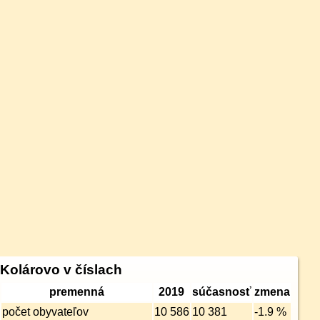
Kolárovo v číslach
premenná
2019
súčasnosť
zmena
počet obyvateľov
10 586
10 381
-1.9 %