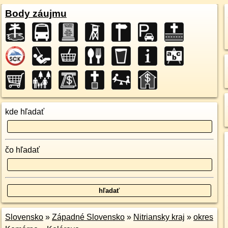
Body záujmu
kde hľadať
čo hľadať
Slovensko
»
Západné Slovensko
»
Nitriansky kraj
»
okres