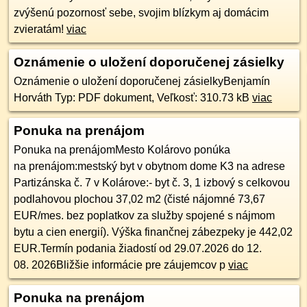
zvýšenú pozornosť sebe, svojim blízkym aj domácim
zvieratám!
viac
Oznámenie o uložení doporučenej zásielky
Oznámenie o uložení doporučenej zásielkyBenjamín
Horváth Typ: PDF dokument, Veľkosť: 310.73 kB
viac
Ponuka na prenájom
Ponuka na prenájomMesto Kolárovo ponúka
na prenájom:mestský byt v obytnom dome K3 na adrese
Partizánska č. 7 v Kolárove:- byt č. 3, 1 izbový s celkovou
podlahovou plochou 37,02 m2 (čisté nájomné 73,67
EUR/mes. bez poplatkov za služby spojené s nájmom
bytu a cien energií). Výška finančnej zábezpeky je 442,02
EUR.Termín podania žiadostí od 29.07.2026 do 12.
08. 2026Bližšie informácie pre záujemcov p
viac
Ponuka na prenájom