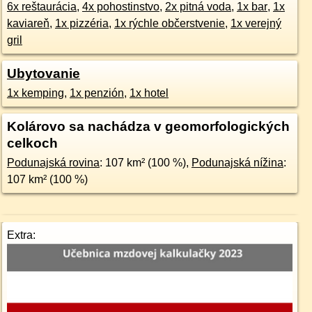
6x reštaurácia
,
4x pohostinstvo
,
2x pitná voda
,
1x bar
,
1x
kaviareň
,
1x pizzéria
,
1x rýchle občerstvenie
,
1x verejný
gril
Ubytovanie
1x kemping
,
1x penzión
,
1x hotel
Kolárovo sa nachádza v geomorfologických
celkoch
Podunajská rovina
: 107 km² (100 %),
Podunajská nížina
:
107 km² (100 %)
Extra: