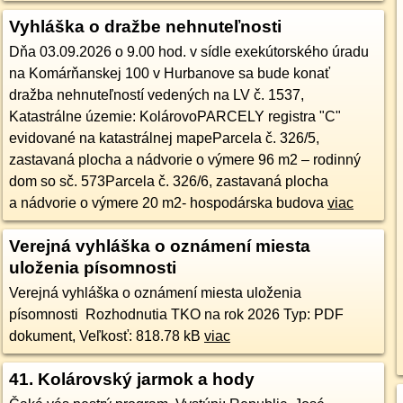
Vyhláška o dražbe nehnuteľnosti
Dňa 03.09.2026 o 9.00 hod. v sídle exekútorského úradu
na Komárňanskej 100 v Hurbanove sa bude konať
dražba nehnuteľností vedených na LV č. 1537,
Katastrálne územie: KolárovoPARCELY registra "C"
evidované na katastrálnej mapeParcela č. 326/5,
zastavaná plocha a nádvorie o výmere 96 m2 – rodinný
dom so sč. 573Parcela č. 326/6, zastavaná plocha
a nádvorie o výmere 20 m2- hospodárska budova
viac
Verejná vyhláška o oznámení miesta
uloženia písomnosti
Verejná vyhláška o oznámení miesta uloženia
písomnosti Rozhodnutia TKO na rok 2026 Typ: PDF
dokument, Veľkosť: 818.78 kB
viac
41. Kolárovský jarmok a hody