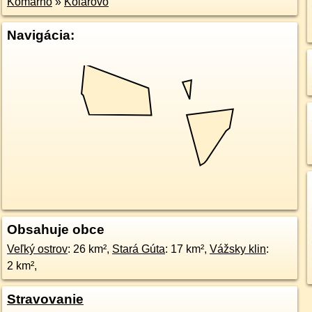
Komárno
»
Kolárovo
Navigácia:
Obsahuje obce
Veľký ostrov
: 26 km²,
Stará Gúta
: 17 km²,
Vážsky klin
:
2 km²,
Stravovanie